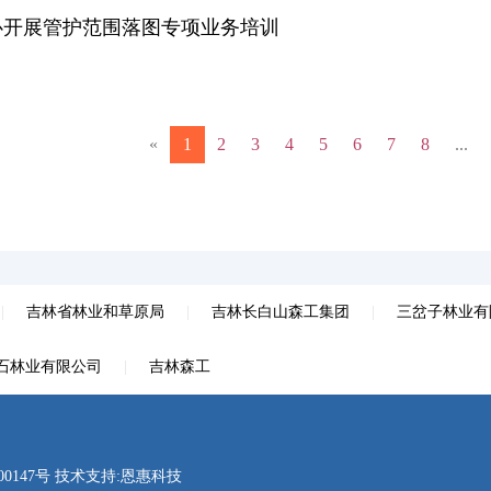
心开展管护范围落图专项业务培训
«
1
2
3
4
5
6
7
8
...
|
吉林省林业和草原局
|
吉林长白山森工集团
|
三岔子林业有
石林业有限公司
|
吉林森工
00147号
技术支持:
恩惠科技