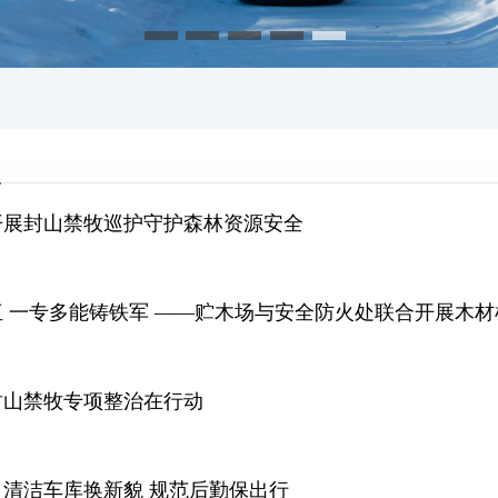
开展封山禁牧巡护守护森林资源安全
 一专多能铸铁军 ——贮木场与安全防火处联合开展木
封山禁牧专项整治在行动
清洁车库换新貌 规范后勤保出行